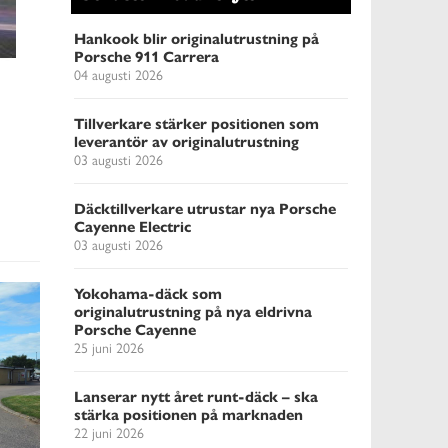
Hankook blir originalutrustning på
Porsche 911 Carrera
04 augusti 2026
Tillverkare stärker positionen som
leverantör av originalutrustning
03 augusti 2026
Däcktillverkare utrustar nya Porsche
Cayenne Electric
03 augusti 2026
Yokohama-däck som
originalutrustning på nya eldrivna
Porsche Cayenne
25 juni 2026
Lanserar nytt året runt-däck – ska
stärka positionen på marknaden
22 juni 2026