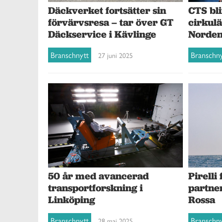
Däckverket fortsätter sin
CTS bli
förvärvsresa – tar över GT
cirkul
Däckservice i Kävlinge
Norde
Branschnytt
Branschn
27 juni 2025
50 år med avancerad
Pirelli
transportforskning i
partne
Linköping
Rossa
Branschnytt
Branschn
28 maj 2025