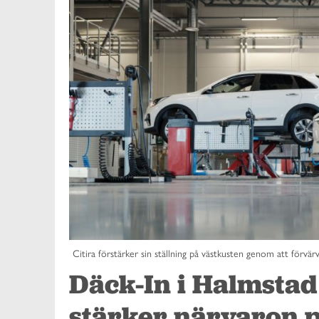
Citira förstärker sin ställning på västkusten genom att förvär
Däck-In i Halmstad 
stärker närvaron p