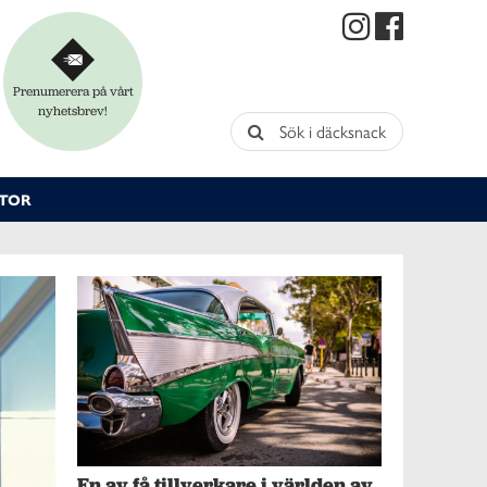
Prenumerera på vårt
nyhetsbrev!
Sök i däcksnack
TOR
En av få tillverkare i världen av