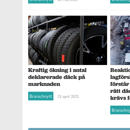
Kraftig ökning i antal
Reakti
deklarerade däck på
lagför
marknaden
förstår
rätt dä
Branschnytt
23 april 2025
krävs f
Branschn