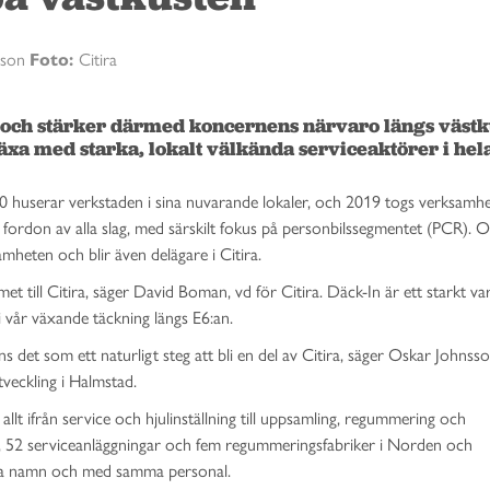
sson
Foto:
Citira
ra och stärker därmed koncernens närvaro längs västku
 växa med starka, lokalt välkända serviceaktörer i hela
0 huserar verkstaden i sina nuvarande lokaler, och 2019 togs verksamh
fordon av alla slag, med särskilt fokus på personbilssegmentet (PCR). 
mheten och blir även delägare i Citira.
t till Citira, säger David Boman, vd för Citira. Däck-In är ett starkt v
t i vår växande täckning längs E6:an.
s det som ett naturligt steg att bli en del av Citira, säger Oskar Johnsso
tveckling i Halmstad.
llt ifrån service och hjulinställning till uppsamling, regummering och
a, 52 serviceanläggningar och fem regummeringsfabriker i Norden och
ma namn och med samma personal.