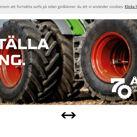
enom att fortsätta surfa på sidan godkänner du att vi använder cookies.
Klicka