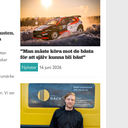
sten. 
 
”Man måste köra mot de bästa
eten
för att själv kunna bli bäst”
Oskar
Nyheter
16 juni 2026
arumärke
n. Vi ser