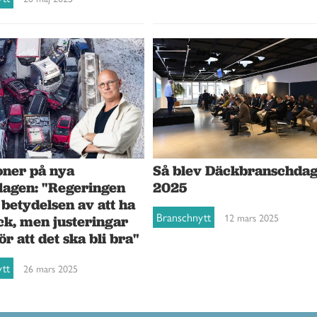
oner på nya
Så blev Däckbranschda
slagen: "Regeringen
2025
 betydelsen av att ha
Branschnytt
12 mars 2025
ck, men justeringar
ör att det ska bli bra"
ytt
26 mars 2025