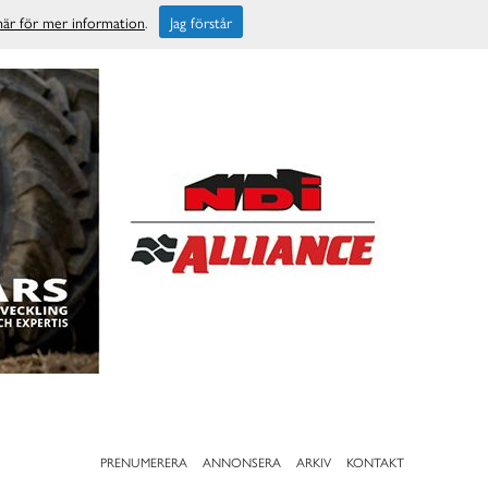
 här för mer information
.
Jag förstår
PRENUMERERA
ANNONSERA
ARKIV
KONTAKT