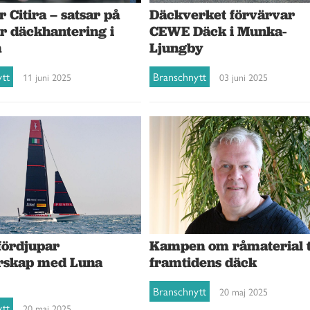
Däckverket förvärvar
r Citira – satsar på
CEWE Däck i Munka-
är däckhantering i
Ljungby
n
Branschnytt
ytt
03 juni 2025
11 juni 2025
Kampen om råmaterial t
 fördjupar
framtidens däck
rskap med Luna
Branschnytt
20 maj 2025
ytt
20 maj 2025