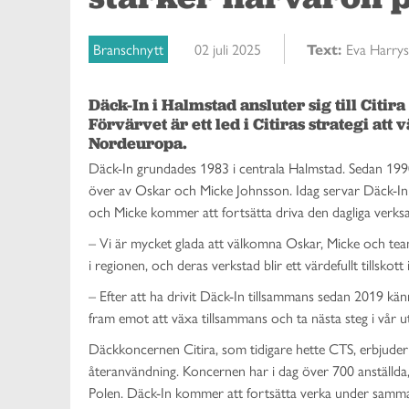
Branschnytt
02 juli 2025
Text:
Eva Harry
Däck-In i Halmstad ansluter sig till Citi
Förvärvet är ett led i Citiras strategi att
Däck-In grundades 1983 i centrala Halmstad. Sedan 199
över av Oskar och Micke Johnsson. Idag servar Däck-In 
och Micke kommer att fortsätta driva den dagliga verksa
– Vi är mycket glada att välkomna Oskar, Micke och teame
i regionen, och deras verkstad blir ett värdefullt tillskot
– Efter att ha drivit Däck-In tillsammans sedan 2019 känn
fram emot att växa tillsammans och ta nästa steg i vår u
Däckkoncernen Citira, som tidigare hette CTS, erbjuder a
återanvändning. Koncernen har i dag över 700 anställd
Polen. Däck-In kommer att fortsätta verka under sam