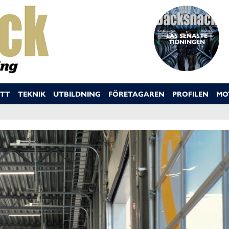
LÄS SENASTE
TIDNINGEN
TT
TEKNIK
UTBILDNING
FÖRETAGAREN
PROFILEN
MO