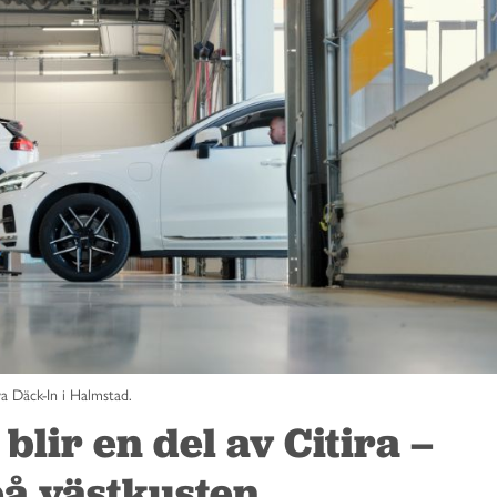
va Däck-In i Halmstad.
blir en del av Citira –
å västkusten